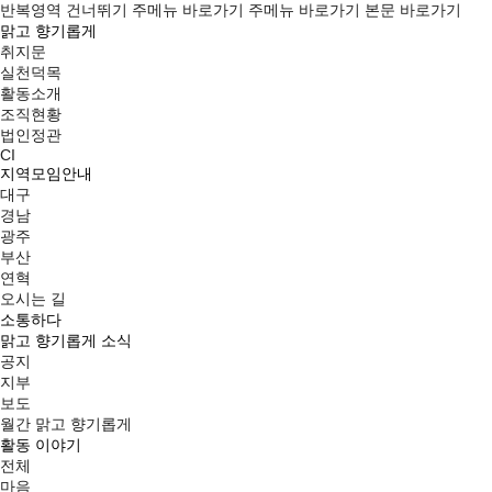
반복영역 건너뛰기
주메뉴 바로가기
주메뉴 바로가기
본문 바로가기
맑고 향기롭게
취지문
실천덕목
활동소개
조직현황
법인정관
CI
지역모임안내
대구
경남
광주
부산
연혁
오시는 길
소통하다
맑고 향기롭게 소식
공지
지부
보도
월간 맑고 향기롭게
활동 이야기
전체
마음