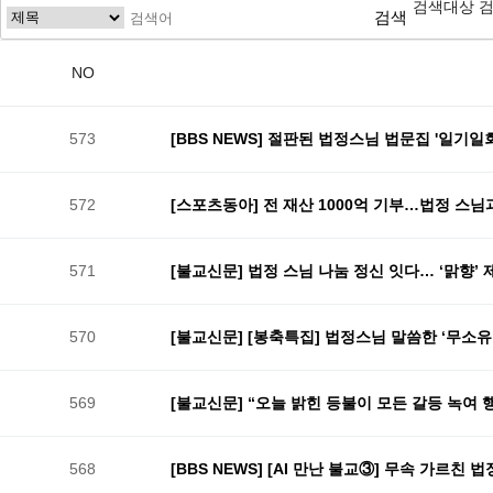
검색대상
검색
NO
573
[BBS NEWS] 절판된 법정스님 법문집 '일기일회'.
572
[스포츠동아] 전 재산 1000억 기부…법정 스님과 
571
[불교신문] 법정 스님 나눔 정신 잇다… ‘맑향’ 제
570
[불교신문] [봉축특집] 법정스님 말씀한 ‘무소유
569
[불교신문] “오늘 밝힌 등불이 모든 갈등 녹여 행복씨
568
[BBS NEWS] [AI 만난 불교③] 무속 가르친 법