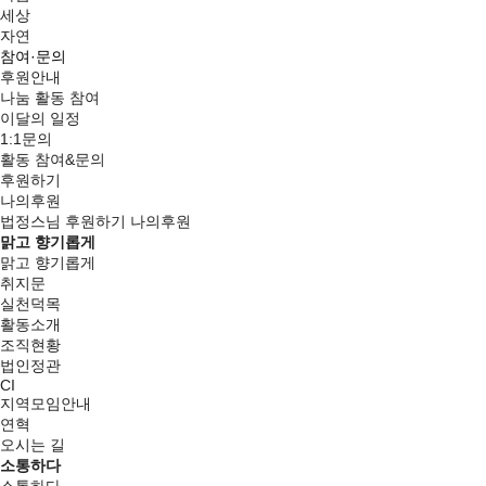
세상
자연
참여·문의
후원안내
나눔 활동 참여
이달의 일정
1:1문의
활동 참여&문의
후원하기
나의후원
법정스님
후원하기
나의후원
맑고 향기롭게
맑고 향기롭게
취지문
실천덕목
활동소개
조직현황
법인정관
CI
지역모임안내
연혁
오시는 길
소통하다