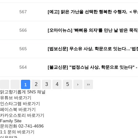
567
[예고] 맑은 가난을 선택한 행복한 수행자, ＜
566
[오마이뉴스] '빠삐용 의자'를 만난 날 받은 묵직한 
565
[법보신문] 무소유 사상, 학문으로 잇는다…‘법정 스
564
[불교신문] "법정스님 사상, 학문으로 잇는다" - 2
2
3
4
5
1
맑고향기롭게 SNS 채널
유튜브 바로가기
인스타그램 바로가기
페이스북 바로가기
카카오스토리 바로가기
Family Site
문의전화 02-741-4696
1:1 문의 바로가기
이용약관