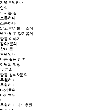
지역모임안내
연혁
오시는 길
소통하다
소통하다
맑고 향기롭게 소식
월간 맑고 향기롭게
활동 이야기
참여·문의
참여·문의
후원안내
나눔 활동 참여
이달의 일정
1:1문의
활동 참여&문의
후원하기
후원하기
나의후원
나의후원
후원하기
나의후원