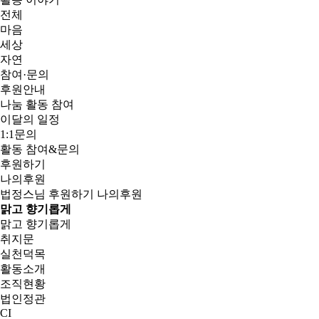
전체
마음
세상
자연
참여·문의
후원안내
나눔 활동 참여
이달의 일정
1:1문의
활동 참여&문의
후원하기
나의후원
법정스님
후원하기
나의후원
맑고 향기롭게
맑고 향기롭게
취지문
실천덕목
활동소개
조직현황
법인정관
CI