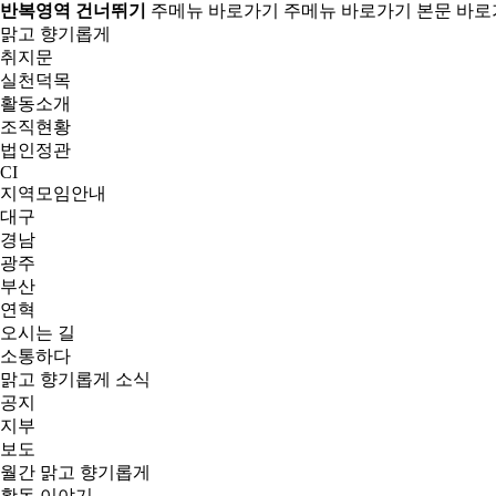
반복영역 건너뛰기
주메뉴 바로가기
주메뉴 바로가기
본문 바로
맑고 향기롭게
취지문
실천덕목
활동소개
조직현황
법인정관
CI
지역모임안내
대구
경남
광주
부산
연혁
오시는 길
소통하다
맑고 향기롭게 소식
공지
지부
보도
월간 맑고 향기롭게
활동 이야기