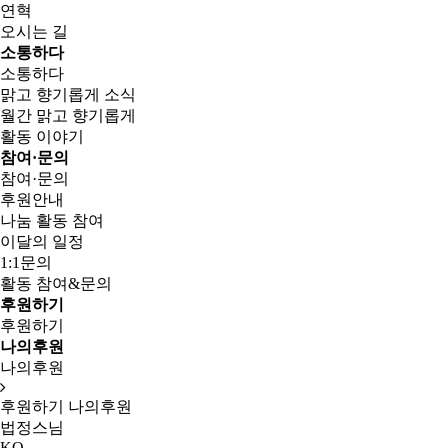
연혁
오시는 길
소통하다
소통하다
맑고 향기롭게 소식
월간 맑고 향기롭게
활동 이야기
참여·문의
참여·문의
후원안내
나눔 활동 참여
이달의 일정
1:1문의
활동 참여&문의
후원하기
후원하기
나의후원
나의후원
후원하기
나의후원
법정스님
KO