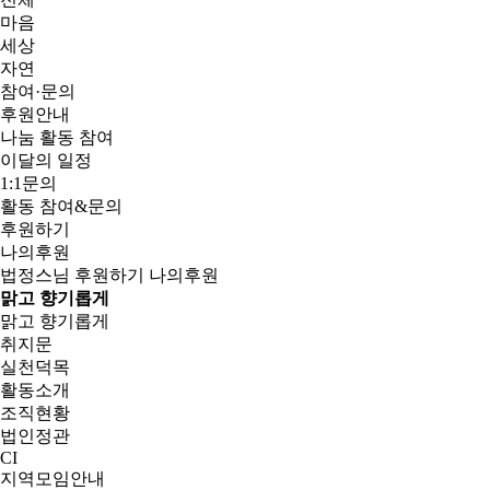
마음
세상
자연
참여·문의
후원안내
나눔 활동 참여
이달의 일정
1:1문의
활동 참여&문의
후원하기
나의후원
법정스님
후원하기
나의후원
맑고 향기롭게
맑고 향기롭게
취지문
실천덕목
활동소개
조직현황
법인정관
CI
지역모임안내