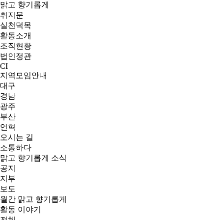
맑고 향기롭게
취지문
실천덕목
활동소개
조직현황
법인정관
CI
지역모임안내
대구
경남
광주
부산
연혁
오시는 길
소통하다
맑고 향기롭게 소식
공지
지부
보도
월간 맑고 향기롭게
활동 이야기
전체