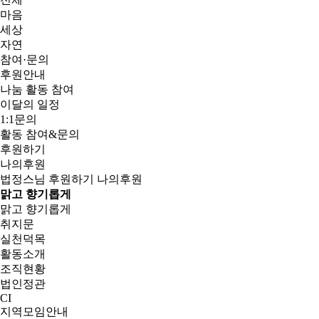
마음
세상
자연
참여·문의
후원안내
나눔 활동 참여
이달의 일정
1:1문의
활동 참여&문의
후원하기
나의후원
법정스님
후원하기
나의후원
맑고 향기롭게
맑고 향기롭게
취지문
실천덕목
활동소개
조직현황
법인정관
CI
지역모임안내