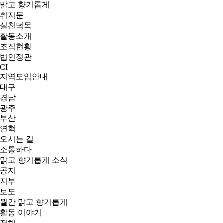
맑고 향기롭게
취지문
실천덕목
활동소개
조직현황
법인정관
CI
지역모임안내
대구
경남
광주
부산
연혁
오시는 길
소통하다
맑고 향기롭게 소식
공지
지부
보도
월간 맑고 향기롭게
활동 이야기
전체