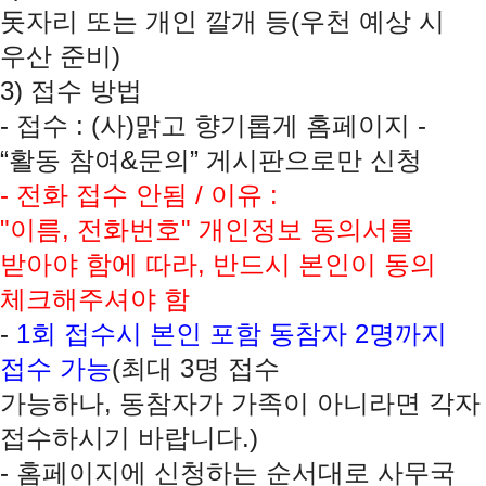
돗자리 또는 개인 깔개 등
(
우천 예상 시
우산 준비
)
3)
접수 방법
-
접수
: (
사
)
맑고 향기롭게 홈페이지
-
“
활동 참여
&
문의
”
게시판으로만 신청
-
전화 접수 안됨
/
이유
:
"
이름
,
전화번호
"
개인정보 동의서를
받아야 함에 따라
,
반드시 본인이 동의
체크해주셔야 함
-
1
회 접수시 본인 포함 동참자
2
명까지
접수 가능
(
최대
3
명 접수
가능하나
,
동참자가 가족이 아니라면 각자
접수하시기 바랍니다
.)
-
홈페이지에 신청하는 순서대로 사무국