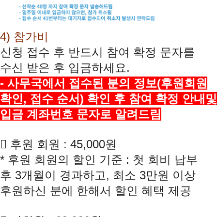
4)
참가비
신청 접수 후 반드시 참여 확정 문자를
수신 받은 후 입금하세요
.
-
사무국에서 접수된 분의 정보
(
후원회원
확인
,
접수 순서
)
확인 후 참여 확정 안내및
입금 계좌번호 문자로 알려드림

후원 회원
: 45
,000
원
*
후원 회원의 할인 기준
:
첫 회비 납부
후
3
개월이 경과하고
,
최소
3
만원 이상
후원하신 분에 한해서 할인 혜택 제공