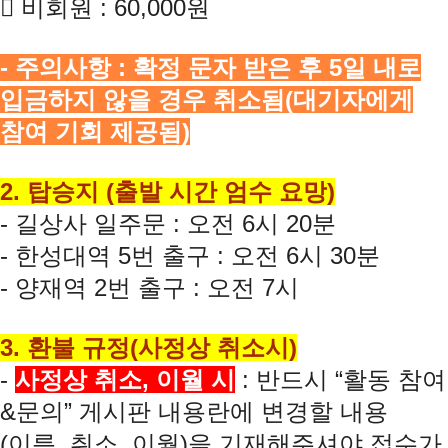

비회원
: 60,000
원
-
주의사항
:
확정 문자 받은 후
5
일 내로
입금하지 않을 경우 취소됨
(
대기자에게
참여 기회 제공됨
)
2.
탑승지
(
출발 시간 엄수 요망
)
-
길상사 일주문
:
오전
6
시
20
분
-
한성대역
5
번 출구
:
오전
6
시
30
분
-
양재역
2
번 출구
:
오전
7
시
3.
환불 규정
(
사정상 취소시
)
-
사정상 취소
,
이월 시
:
반드시
“
활동 참여
&
문의
”
게시판 내용란에 변경할 내용
(
이름
,
취소
,
이월
)
을 기재해주셔야 접수가