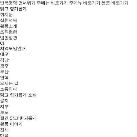
반복영역 건너뛰기
주메뉴 바로가기
주메뉴 바로가기
본문 바로가기
맑고 향기롭게
취지문
실천덕목
활동소개
조직현황
법인정관
CI
지역모임안내
대구
경남
광주
부산
연혁
오시는 길
소통하다
맑고 향기롭게 소식
공지
지부
보도
월간 맑고 향기롭게
활동 이야기
전체
마음