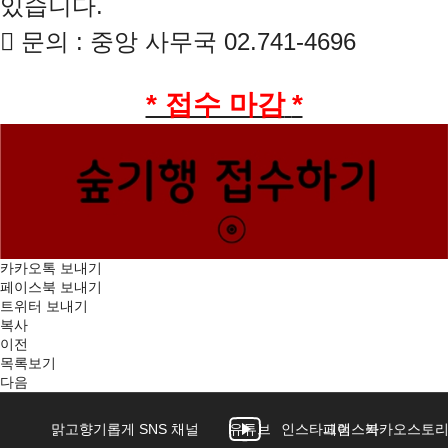
있습니다.

문의
:
중앙 사무국
02.741-4696
* 접수 마감
*
카카오톡 보내기
페이스북 보내기
트위터 보내기
복사
이전
목록보기
다음
맑고향기롭게 SNS 채널
유튜브
인스타그램
페이스북
카카오스토