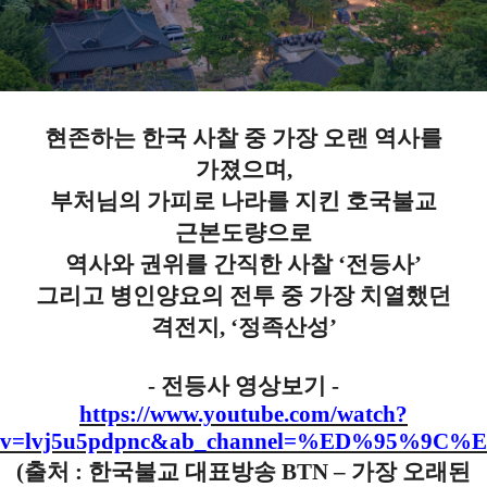
현존하는 한국 사찰 중 가장 오랜 역사를
가졌으며
,
부처님의 가피로 나라를 지킨 호국불교
근본도량으로
역사와 권위를 간직한 사찰
‘
전등사
’
그리고 병인양요의 전투 중 가장 치열했던
격전지
, ‘
정족산성
’
- 전등사 영상보기
-
https://www.youtube.com/watch?
v=lvj5u5pdpnc&ab_channel=%ED%95
(
출처
:
한국불교 대표방송
BTN
–
가장 오래된