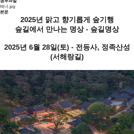
첨부파일
배너.jpg
본문
2025년 맑고 향기롭게 숲기행
숲길에서 만나는 명상 - 숲길명상
2025
년 6
월 28
일
(
토
) - 전등사, 정족산성
(서해랑길)