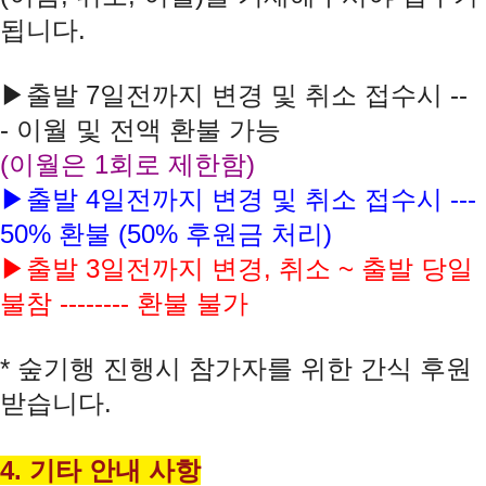
됩니다
.
▶
출발
7
일전까지 변경 및 취소 접수시
--
-
이월 및 전액 환불 가능
(
이월은
1
회로 제한함
)
▶
출발
4
일전까지 변경 및 취소 접수시
---
50%
환불
(50%
후원금 처리
)
▶
출발
3
일전까지 변경
,
취소
~
출발 당일
불참
--------
환불 불가
*
숲기행 진행시 참가자를 위한 간식 후원
받습니다
.
4. 기타 안내 사항