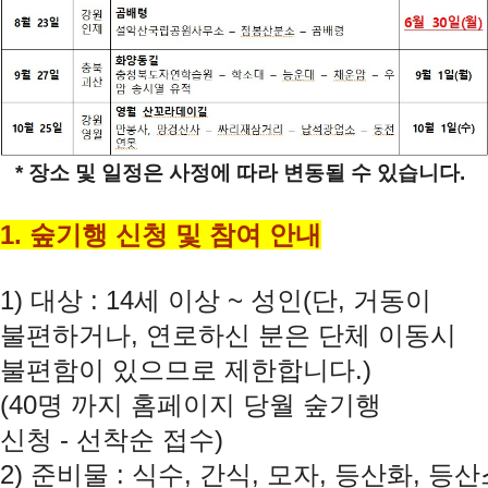
*
장소 및 일정은 사정에 따라 변동될 수 있습니다
.
1.
숲기행 신청 및 참여 안내
1)
대상
: 14
세 이상
~
성인
(
단
,
거동이
불편하거나
,
연로하신 분은 단체 이동시
불편함이 있으므로 제한합니다
.)
(40
명 까지 홈페이지 당월 숲기행
신청
-
선착순 접수
)
2)
준비물
:
식수
,
간식
,
모자
,
등산화
,
등산