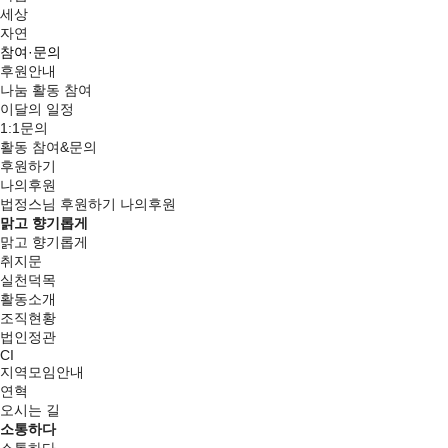
세상
자연
참여·문의
후원안내
나눔 활동 참여
이달의 일정
1:1문의
활동 참여&문의
후원하기
나의후원
법정스님
후원하기
나의후원
맑고 향기롭게
맑고 향기롭게
취지문
실천덕목
활동소개
조직현황
법인정관
CI
지역모임안내
연혁
오시는 길
소통하다